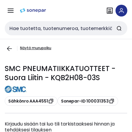
Siirry
Siirry
navigointiin
sisältöön
Haku
Näytä murupolku
SMC PNEUMATIIKKATUOTTEET -
Suora Liitin - KQB2H08-03S
Kopioi
Kopioi
Sähkönro AAA4551
Sonepar-ID 100031353
Kirjaudu sisään tai luo tili tarkistaaksesi hinnan ja
tehdäksesi tilauksen