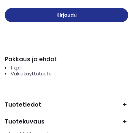
Kirjaudu
Pakkaus ja ehdot
1
kpl
Vakiokäyttötuote
Tuotetiedot
Tuotekuvaus