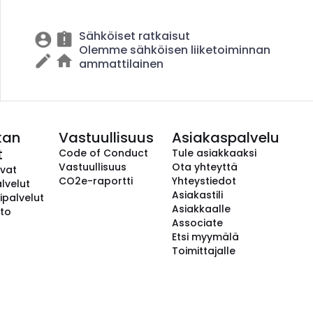
Sähköiset ratkaisut
Olemme sähköisen liiketoiminnan
ammattilainen
kan
Vastuullisuus
Asiakaspalvelu
t
Code of Conduct
Tule asiakkaaksi
Vastuullisuus
Ota yhteyttä
avat
CO2e-raportti
Yhteystiedot
lvelut
Asiakastili
ipalvelut
Asiakkaalle
to
Associate
Etsi myymälä
Toimittajalle