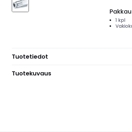
Pakkau
1
kpl
Vakiok
Tuotetiedot
Tuotekuvaus