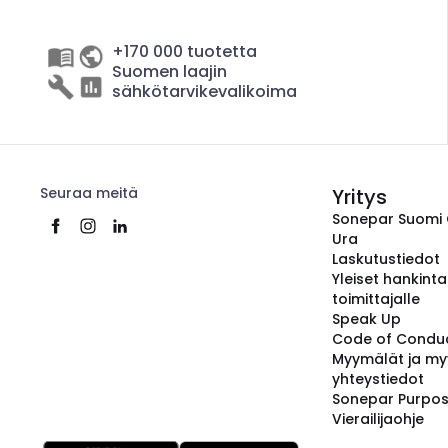
+170 000 tuotetta
Suomen laajin
sähkötarvikevalikoima
Seuraa meitä
Yritys
Sonepar Suomi
Ura
Laskutustiedot
Yleiset hankint
toimittajalle
Speak Up
Code of Condu
Myymälät ja my
yhteystiedot
Sonepar Purpo
Vierailijaohje