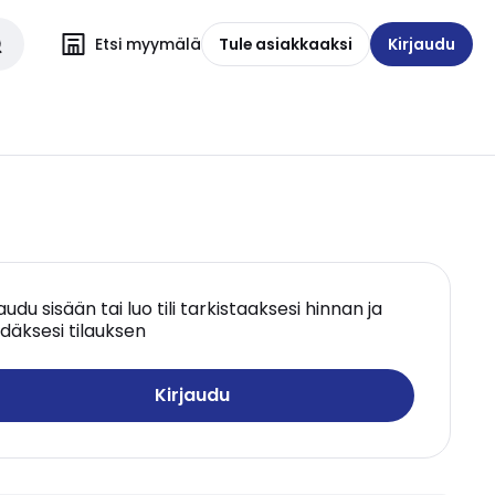
Etsi myymälä
Tule asiakkaaksi
Kirjaudu
jaudu sisään tai luo tili tarkistaaksesi hinnan ja
däksesi tilauksen
Kirjaudu