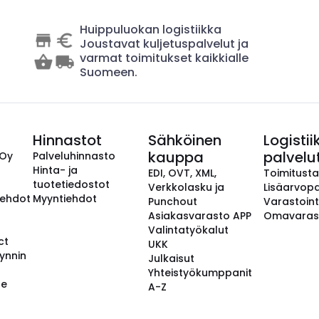
Huippuluokan logistiikka
Joustavat kuljetuspalvelut ja
varmat toimitukset kaikkialle
Suomeen.
Hinnastot
Sähköinen
Logistii
kauppa
palvelu
 Oy
Palveluhinnasto
Hinta- ja
EDI, OVT, XML,
Toimitust
tuotetiedostot
Verkkolasku ja
Lisäarvopa
aehdot
Myyntiehdot
Punchout
Varastoint
Asiakasvarasto APP
Omavaras
Valintatyökalut
ct
UKK
ynnin
Julkaisut
Yhteistyökumppanit
se
A-Z