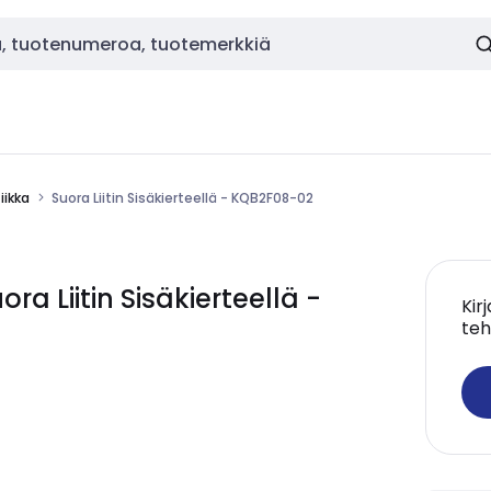
ikka
Suora Liitin Sisäkierteellä - KQB2F08-02
 Liitin Sisäkierteellä -
Kir
teh