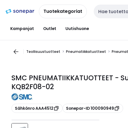
Siirry
Siirry
navigointiin
sisältöön
Tuotekategoriat
Haku
Kampanjat
Outlet
Uutishuone
Teollisuustuotteet
Pneumatiikkatuotteet
Pneumati
SMC PNEUMATIIKKATUOTTEET - Suora
KQB2F08-02
Kopioi
Kopioi
Sähkönro AAA4512
Sonepar-ID 100090949