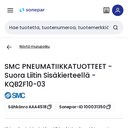
Siirry
Siirry
navigointiin
sisältöön
Haku
Näytä murupolku
SMC PNEUMATIIKKATUOTTEET -
Suora Liitin Sisäkierteellä -
KQB2F10-03
Kopioi
Kopioi
Sähkönro AAA4518
Sonepar-ID 100031350