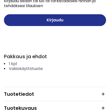
Kirjaudu sisään tai luo tili tarkistaaksesi hinnan ja
tehdäksesi tilauksen
Kirjaudu
Pakkaus ja ehdot
1
kpl
Vakiokäyttötuote
Tuotetiedot
Tuotekuvaus