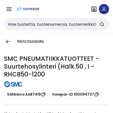
Siirry
Siirry
navigointiin
sisältöön
Haku
Näytä murupolku
SMC PNEUMATIIKKATUOTTEET -
Suurtehosylinteri (Halk.50 , I -
RHCB50-1200
Kopioi
Kopioi
Sähkönro AAB7419
Sonepar-ID 100094737