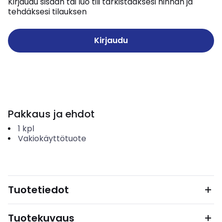
Kirjaudu sisään tai luo tili tarkistaaksesi hinnan ja
tehdäksesi tilauksen
Kirjaudu
Pakkaus ja ehdot
1
kpl
Vakiokäyttötuote
Tuotetiedot
Tuotekuvaus