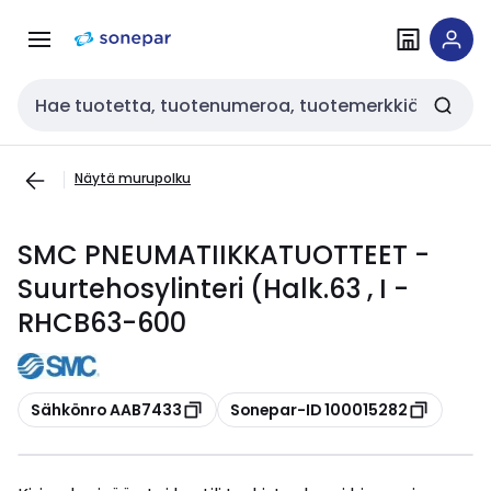
Siirry
Siirry
navigointiin
sisältöön
Haku
Näytä murupolku
SMC PNEUMATIIKKATUOTTEET -
Suurtehosylinteri (Halk.63 , I -
RHCB63-600
Kopioi
Kopioi
Sähkönro AAB7433
Sonepar-ID 100015282