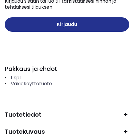
Kirjaudu sisään tai luo tili tarkistaaksesi hinnan ja
tehdäksesi tilauksen
Kirjaudu
Pakkaus ja ehdot
1
kpl
Vakiokäyttötuote
Tuotetiedot
Tuotekuvaus