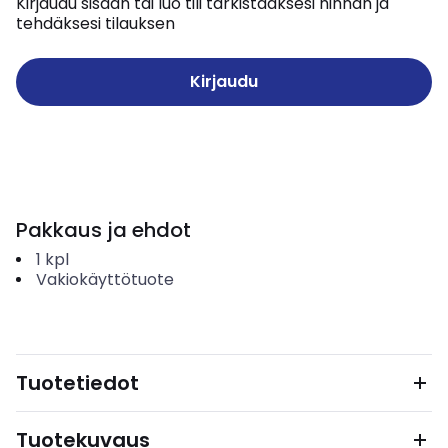
Kirjaudu sisään tai luo tili tarkistaaksesi hinnan ja
tehdäksesi tilauksen
Kirjaudu
Pakkaus ja ehdot
1
kpl
Vakiokäyttötuote
Tuotetiedot
Tuotekuvaus