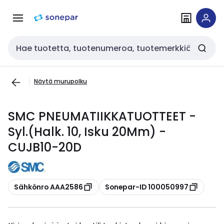
Siirry
Siirry
navigointiin
sisältöön
Haku
Näytä murupolku
SMC PNEUMATIIKKATUOTTEET -
Syl.(Halk. 10, Isku 20Mm) -
CUJB10-20D
Kopioi
Kopioi
Sähkönro AAA2586
Sonepar-ID 100050997