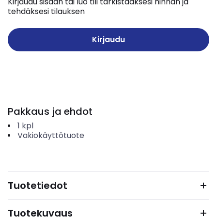
Kirjaudu sisään tai luo tili tarkistaaksesi hinnan ja
tehdäksesi tilauksen
Kirjaudu
Pakkaus ja ehdot
1
kpl
Vakiokäyttötuote
Tuotetiedot
Tuotekuvaus