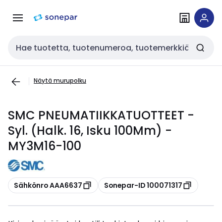
Siirry
Siirry
navigointiin
sisältöön
Haku
Näytä murupolku
SMC PNEUMATIIKKATUOTTEET -
Syl. (Halk. 16, Isku 100Mm) -
MY3M16-100
Kopioi
Kopioi
Sähkönro AAA6637
Sonepar-ID 100071317