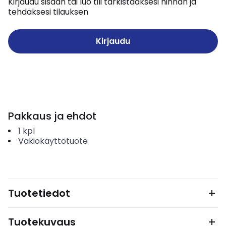
Kirjaudu sisään tai luo tili tarkistaaksesi hinnan ja
tehdäksesi tilauksen
Kirjaudu
Pakkaus ja ehdot
1
kpl
Vakiokäyttötuote
Tuotetiedot
Tuotekuvaus