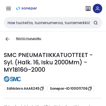
Siirry
Siirry
navigointiin
sisältöön
Haku
Näytä murupolku
SMC PNEUMATIIKKATUOTTEET -
Syl. (Halk. 16, Isku 2000Mm) -
MY1B16G-2000
Kopioi
Kopioi
Sähkönro AAA6245
Sonepar-ID 100011706