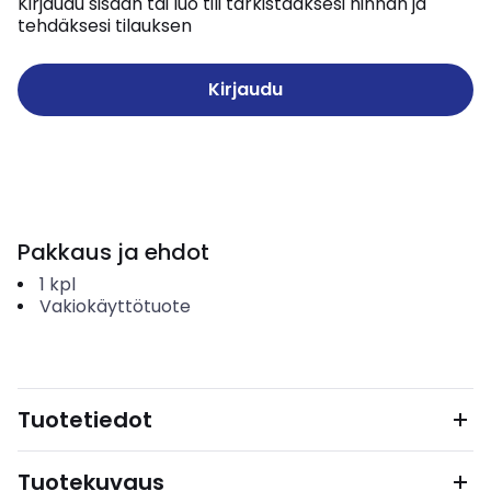
Kirjaudu sisään tai luo tili tarkistaaksesi hinnan ja
tehdäksesi tilauksen
Kirjaudu
Pakkaus ja ehdot
1
kpl
Vakiokäyttötuote
Tuotetiedot
Tuotekuvaus