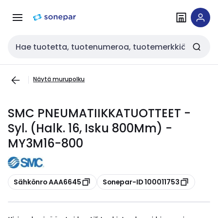
Siirry
Siirry
navigointiin
sisältöön
Haku
Näytä murupolku
SMC PNEUMATIIKKATUOTTEET -
Syl. (Halk. 16, Isku 800Mm) -
MY3M16-800
Kopioi
Kopioi
Sähkönro AAA6645
Sonepar-ID 100011753