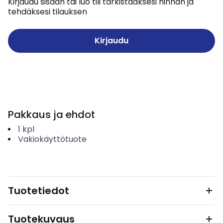
Kirjaudu sisään tai luo tili tarkistaaksesi hinnan ja
tehdäksesi tilauksen
Kirjaudu
Pakkaus ja ehdot
1
kpl
Vakiokäyttötuote
Tuotetiedot
Tuotekuvaus