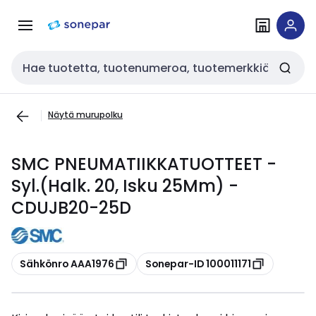
Siirry
Siirry
navigointiin
sisältöön
Haku
Näytä murupolku
SMC PNEUMATIIKKATUOTTEET -
Syl.(Halk. 20, Isku 25Mm) -
CDUJB20-25D
Kopioi
Kopioi
Sähkönro AAA1976
Sonepar-ID 100011171