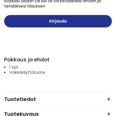
Kirjaudu sisään tai luo tili tarkistaaksesi hinnan ja
tehdäksesi tilauksen
Kirjaudu
Pakkaus ja ehdot
1
kpl
Vakiokäyttötuote
Tuotetiedot
Tuotekuvaus