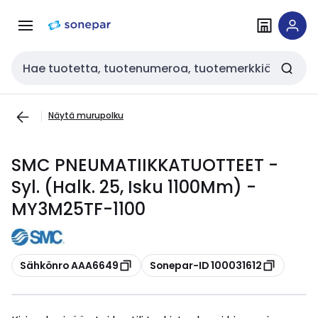
Siirry
Siirry
navigointiin
sisältöön
Haku
Näytä murupolku
SMC PNEUMATIIKKATUOTTEET -
Syl. (Halk. 25, Isku 1100Mm) -
MY3M25TF-1100
Kopioi
Kopioi
Sähkönro AAA6649
Sonepar-ID 100031612