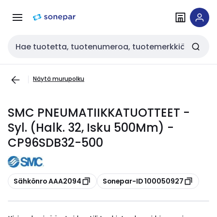
Siirry
Siirry
navigointiin
sisältöön
Haku
Näytä murupolku
SMC PNEUMATIIKKATUOTTEET -
Syl. (Halk. 32, Isku 500Mm) -
CP96SDB32-500
Kopioi
Kopioi
Sähkönro AAA2094
Sonepar-ID 100050927