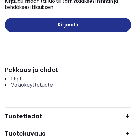
Kirjaudu sisään tai luo tili tarkistaaksesi hinnan ja
tehdäksesi tilauksen
Kirjaudu
Pakkaus ja ehdot
1
kpl
Vakiokäyttötuote
Tuotetiedot
Tuotekuvaus