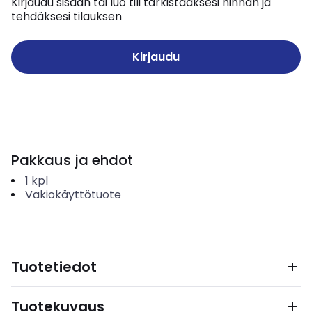
Kirjaudu sisään tai luo tili tarkistaaksesi hinnan ja
tehdäksesi tilauksen
Kirjaudu
Pakkaus ja ehdot
1
kpl
Vakiokäyttötuote
Tuotetiedot
Tuotekuvaus