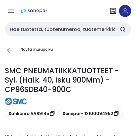
Siirry
Siirry
navigointiin
sisältöön
Haku
Näytä murupolku
SMC PNEUMATIIKKATUOTTEET -
Syl. (Halk. 40, Isku 900Mm) -
CP96SDB40-900C
Kopioi
Kopioi
Sähkönro AAB9145
Sonepar-ID 100094952