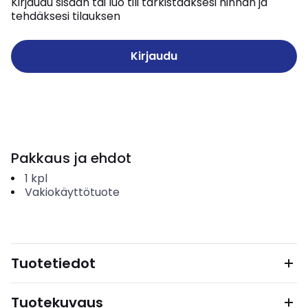
Kirjaudu sisään tai luo tili tarkistaaksesi hinnan ja
tehdäksesi tilauksen
Kirjaudu
Pakkaus ja ehdot
1
kpl
Vakiokäyttötuote
Tuotetiedot
Tuotekuvaus