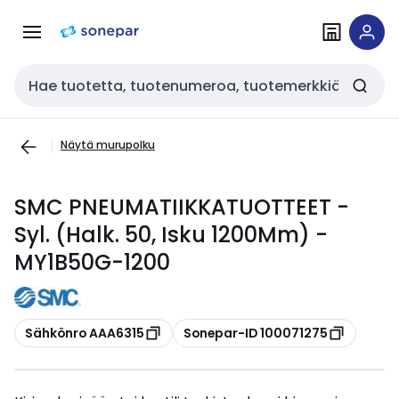
Siirry
Siirry
navigointiin
sisältöön
Haku
Näytä murupolku
SMC PNEUMATIIKKATUOTTEET -
Syl. (Halk. 50, Isku 1200Mm) -
MY1B50G-1200
Kopioi
Kopioi
Sähkönro AAA6315
Sonepar-ID 100071275