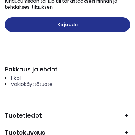
Kirjaudu sisään tai luo tili tarkistaaksesi hinnan ja
tehdäksesi tilauksen
Kirjaudu
Pakkaus ja ehdot
1
kpl
Vakiokäyttötuote
Tuotetiedot
Tuotekuvaus