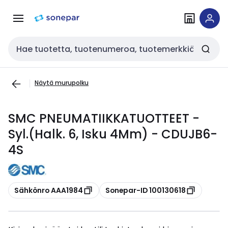
Siirry
Siirry
navigointiin
sisältöön
Haku
Näytä murupolku
SMC PNEUMATIIKKATUOTTEET -
Syl.(Halk. 6, Isku 4Mm) - CDUJB6-
4S
Kopioi
Kopioi
Sähkönro AAA1984
Sonepar-ID 100130618