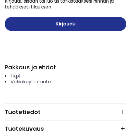
Kirjaudu sisään tai luo tili tarkistaaksesi hinnan ja
tehdäksesi tilauksen
Kirjaudu
Pakkaus ja ehdot
1
kpl
Vakiokäyttötuote
Tuotetiedot
Tuotekuvaus