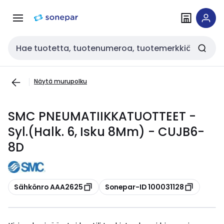
Siirry
Siirry
navigointiin
sisältöön
Haku
Näytä murupolku
SMC PNEUMATIIKKATUOTTEET -
Syl.(Halk. 6, Isku 8Mm) - CUJB6-
8D
Kopioi
Kopioi
Sähkönro AAA2625
Sonepar-ID 100031128