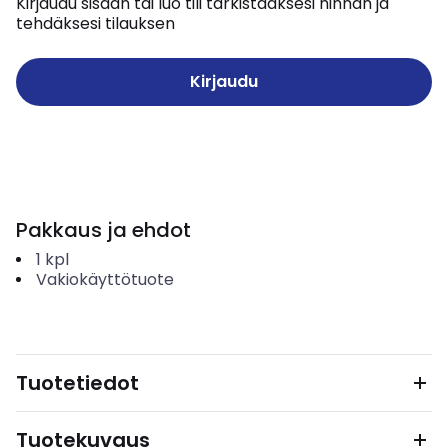
Kirjaudu sisään tai luo tili tarkistaaksesi hinnan ja
tehdäksesi tilauksen
Kirjaudu
Pakkaus ja ehdot
1
kpl
Vakiokäyttötuote
Tuotetiedot
Tuotekuvaus