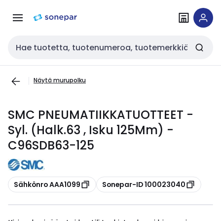
Siirry
Siirry
navigointiin
sisältöön
Haku
Näytä murupolku
SMC PNEUMATIIKKATUOTTEET -
Syl. (Halk.63 , Isku 125Mm) -
C96SDB63-125
Kopioi
Kopioi
Sähkönro AAA1099
Sonepar-ID 100023040