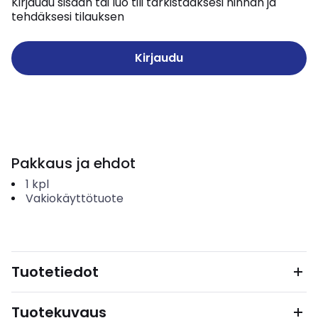
Kirjaudu sisään tai luo tili tarkistaaksesi hinnan ja
tehdäksesi tilauksen
Kirjaudu
Pakkaus ja ehdot
1
kpl
Vakiokäyttötuote
Tuotetiedot
Tuotekuvaus