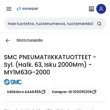
Siirry
Siirry
navigointiin
sisältöön
Haku
Näytä murupolku
SMC PNEUMATIIKKATUOTTEET -
Syl. (Halk. 63, Isku 2000Mm) -
MY1M63G-2000
Kopioi
Kopioi
Sähkönro AAA6455
Sonepar-ID 100091206