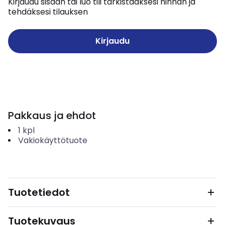
Kirjaudu sisään tai luo tili tarkistaaksesi hinnan ja
tehdäksesi tilauksen
Kirjaudu
Pakkaus ja ehdot
1
kpl
Vakiokäyttötuote
Tuotetiedot
Tuotekuvaus