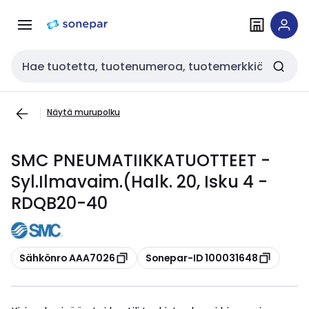
Siirry
Siirry
navigointiin
sisältöön
Haku
Näytä murupolku
SMC PNEUMATIIKKATUOTTEET -
Syl.Ilmavaim.(Halk. 20, Isku 4 -
RDQB20-40
Kopioi
Kopioi
Sähkönro AAA7026
Sonepar-ID 100031648