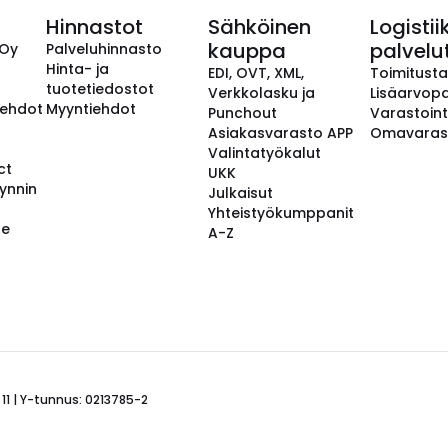
Hinnastot
Sähköinen
Logistii
kauppa
palvelu
 Oy
Palveluhinnasto
Hinta- ja
EDI, OVT, XML,
Toimitust
tuotetiedostot
Verkkolasku ja
Lisäarvopa
aehdot
Myyntiehdot
Punchout
Varastoint
Asiakasvarasto APP
Omavaras
Valintatyökalut
ct
UKK
ynnin
Julkaisut
Yhteistyökumppanit
se
A-Z
 11 | Y-tunnus: 0213785-2