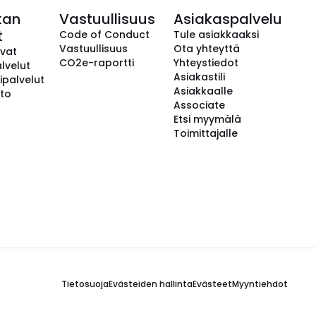
kan
Vastuullisuus
Asiakaspalvelu
t
Code of Conduct
Tule asiakkaaksi
Vastuullisuus
Ota yhteyttä
avat
CO2e-raportti
Yhteystiedot
lvelut
Asiakastili
ipalvelut
Asiakkaalle
to
Associate
Etsi myymälä
Toimittajalle
Tietosuoja
Evästeiden hallinta
Evästeet
Myyntiehdot