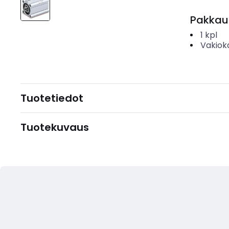
Pakkau
1
kpl
Vakiok
Tuotetiedot
Tuotekuvaus