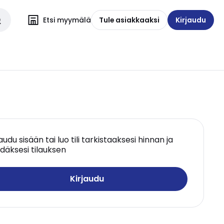
Etsi myymälä
Tule asiakkaaksi
Kirjaudu
jaudu sisään tai luo tili tarkistaaksesi hinnan ja
däksesi tilauksen
Kirjaudu