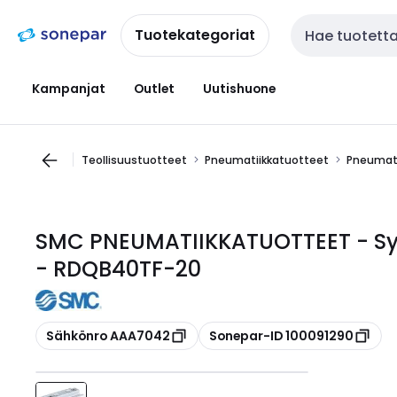
Siirry
Siirry
navigointiin
sisältöön
Tuotekategoriat
Haku
Kampanjat
Outlet
Uutishuone
Teollisuustuotteet
Pneumatiikkatuotteet
Pneumati
SMC PNEUMATIIKKATUOTTEET - Syl.
- RDQB40TF-20
Kopioi
Kopioi
Sähkönro AAA7042
Sonepar-ID 100091290