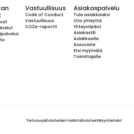
kan
Vastuullisuus
Asiakaspalvelu
t
Code of Conduct
Tule asiakkaaksi
Vastuullisuus
Ota yhteyttä
avat
CO2e-raportti
Yhteystiedot
lvelut
Asiakastili
ipalvelut
Asiakkaalle
to
Associate
Etsi myymälä
Toimittajalle
Tietosuoja
Evästeiden hallinta
Evästeet
Myyntiehdot