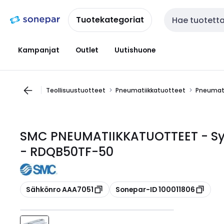
Siirry
Siirry
navigointiin
sisältöön
Tuotekategoriat
Haku
Kampanjat
Outlet
Uutishuone
Teollisuustuotteet
Pneumatiikkatuotteet
Pneumati
SMC PNEUMATIIKKATUOTTEET - Syl.
- RDQB50TF-50
Kopioi
Kopioi
Sähkönro AAA7051
Sonepar-ID 100011806