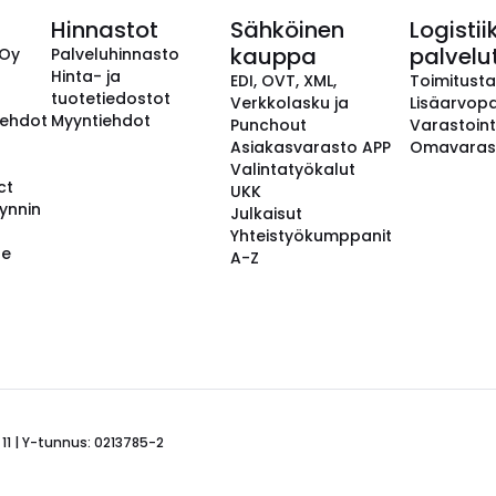
Hinnastot
Sähköinen
Logistii
kauppa
palvelu
 Oy
Palveluhinnasto
Hinta- ja
EDI, OVT, XML,
Toimitust
tuotetiedostot
Verkkolasku ja
Lisäarvopa
aehdot
Myyntiehdot
Punchout
Varastoint
Asiakasvarasto APP
Omavaras
Valintatyökalut
ct
UKK
ynnin
Julkaisut
Yhteistyökumppanit
se
A-Z
 11 | Y-tunnus: 0213785-2