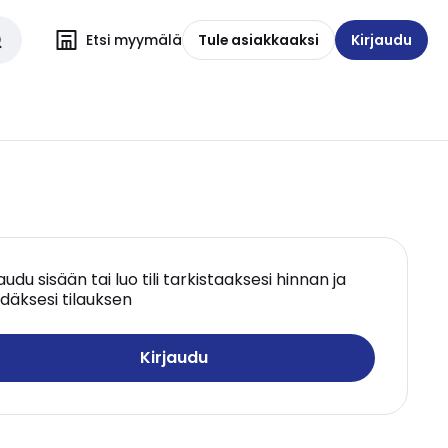
Etsi myymälä
Tule asiakkaaksi
Kirjaudu
jaudu sisään tai luo tili tarkistaaksesi hinnan ja
däksesi tilauksen
Kirjaudu