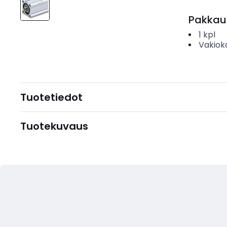
Pakkau
1
kpl
Vakiok
Tuotetiedot
Tuotekuvaus