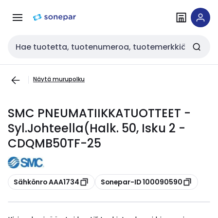
Siirry
Siirry
navigointiin
sisältöön
Haku
Näytä murupolku
SMC PNEUMATIIKKATUOTTEET -
Syl.Johteella(Halk. 50, Isku 2 -
CDQMB50TF-25
Kopioi
Kopioi
Sähkönro AAA1734
Sonepar-ID 100090590