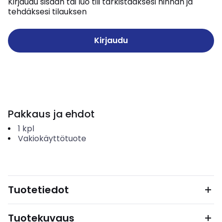
Kirjaudu sisään tai luo tili tarkistaaksesi hinnan ja
tehdäksesi tilauksen
Kirjaudu
Pakkaus ja ehdot
1
kpl
Vakiokäyttötuote
Tuotetiedot
Tuotekuvaus