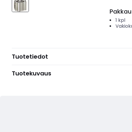
Pakkau
1
kpl
Vakiok
Tuotetiedot
Tuotekuvaus