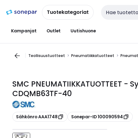
Siirry
Siirry
navigointiin
sisältöön
Tuotekategoriat
Haku
Kampanjat
Outlet
Uutishuone
Teollisuustuotteet
Pneumatiikkatuotteet
Pneumati
SMC PNEUMATIIKKATUOTTEET - Syl.J
CDQMB63TF-40
Kopioi
Kopioi
Sähkönro AAA1748
Sonepar-ID 100090594