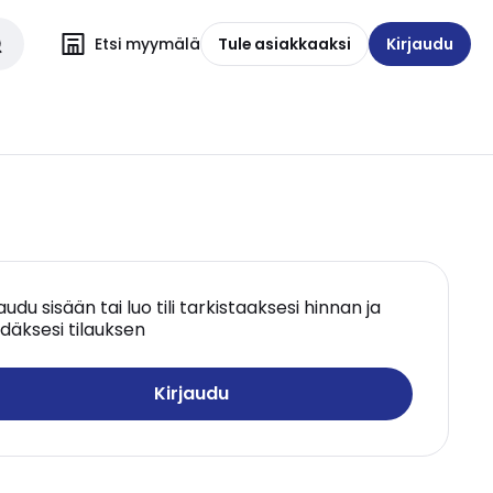
Etsi myymälä
Tule asiakkaaksi
Kirjaudu
jaudu sisään tai luo tili tarkistaaksesi hinnan ja
däksesi tilauksen
Kirjaudu