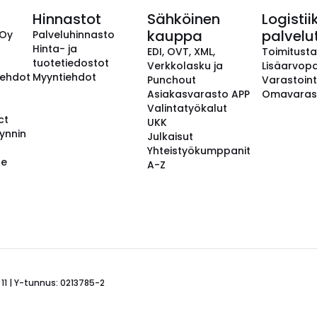
Hinnastot
Sähköinen
Logistii
kauppa
palvelu
 Oy
Palveluhinnasto
Hinta- ja
EDI, OVT, XML,
Toimitust
tuotetiedostot
Verkkolasku ja
Lisäarvopa
aehdot
Myyntiehdot
Punchout
Varastoint
Asiakasvarasto APP
Omavaras
Valintatyökalut
ct
UKK
ynnin
Julkaisut
Yhteistyökumppanit
se
A-Z
 11 | Y-tunnus: 0213785-2