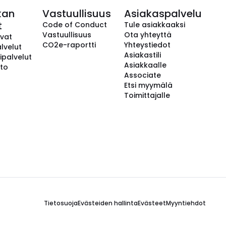
kan
Vastuullisuus
Asiakaspalvelu
t
Code of Conduct
Tule asiakkaaksi
Vastuullisuus
Ota yhteyttä
avat
CO2e-raportti
Yhteystiedot
lvelut
Asiakastili
ipalvelut
Asiakkaalle
to
Associate
Etsi myymälä
Toimittajalle
Tietosuoja
Evästeiden hallinta
Evästeet
Myyntiehdot