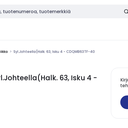
ikka
Syl.Johteella(Halk. 63, Isku 4 - CDQMB63TF-40
ohteella(Halk. 63, Isku 4 -
Kir
teh