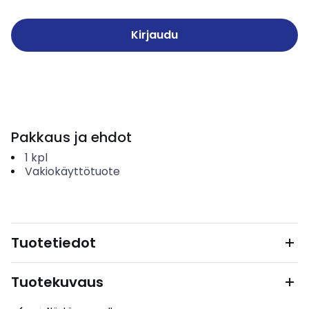
Kirjaudu
Pakkaus ja ehdot
1
kpl
Vakiokäyttötuote
Tuotetiedot
Tuotekuvaus