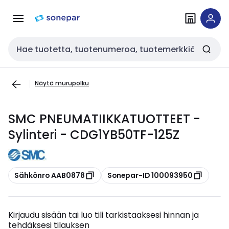
Siirry
Siirry
navigointiin
sisältöön
Haku
Näytä murupolku
SMC PNEUMATIIKKATUOTTEET -
Sylinteri - CDG1YB50TF-125Z
Kopioi
Kopioi
Sähkönro AAB0878
Sonepar-ID 100093950
Kirjaudu sisään tai luo tili tarkistaaksesi hinnan ja
tehdäksesi tilauksen