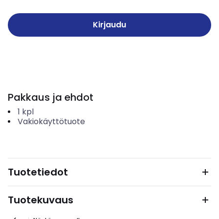
Kirjaudu
Pakkaus ja ehdot
1
kpl
Vakiokäyttötuote
Tuotetiedot
Tuotekuvaus