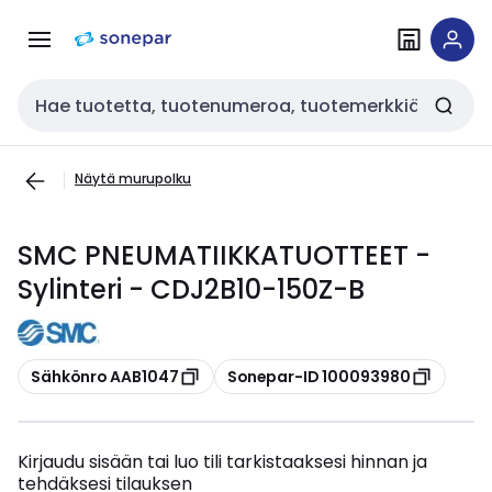
Siirry
Siirry
navigointiin
sisältöön
Haku
Näytä murupolku
SMC PNEUMATIIKKATUOTTEET -
Sylinteri - CDJ2B10-150Z-B
Kopioi
Kopioi
Sähkönro AAB1047
Sonepar-ID 100093980
Kirjaudu sisään tai luo tili tarkistaaksesi hinnan ja
tehdäksesi tilauksen