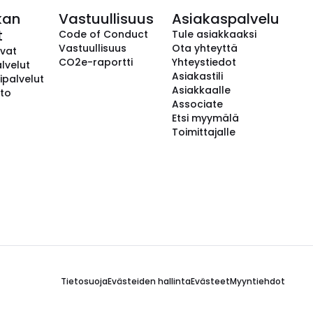
kan
Vastuullisuus
Asiakaspalvelu
t
Code of Conduct
Tule asiakkaaksi
Vastuullisuus
Ota yhteyttä
avat
CO2e-raportti
Yhteystiedot
lvelut
Asiakastili
ipalvelut
Asiakkaalle
to
Associate
Etsi myymälä
Toimittajalle
Tietosuoja
Evästeiden hallinta
Evästeet
Myyntiehdot