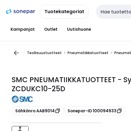
Siirry
Siirry
navigointiin
sisältöön
Tuotekategoriat
Haku
Kampanjat
Outlet
Uutishuone
Teollisuustuotteet
Pneumatiikkatuotteet
Pneumati
SMC PNEUMATIIKKATUOTTEET - Sylin
ZCDUKC10-25D
Kopioi
Kopioi
Sähkönro AAB9014
Sonepar-ID 100094933