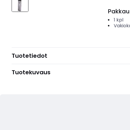
Pakkau
1
kpl
Vakiok
Tuotetiedot
Tuotekuvaus