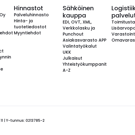
Hinnastot
Sähköinen
Logistii
kauppa
palvelu
 Oy
Palveluhinnasto
Hinta- ja
EDI, OVT, XML,
Toimitust
tuotetiedostot
Verkkolasku ja
Lisäarvopa
aehdot
Myyntiehdot
Punchout
Varastoint
Asiakasvarasto APP
Omavaras
Valintatyökalut
ct
UKK
ynnin
Julkaisut
Yhteistyökumppanit
se
A-Z
 11 | Y-tunnus: 0213785-2