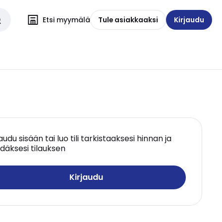
Etsi myymälä
Tule asiakkaaksi
Kirjaudu
jaudu sisään tai luo tili tarkistaaksesi hinnan ja
däksesi tilauksen
Kirjaudu