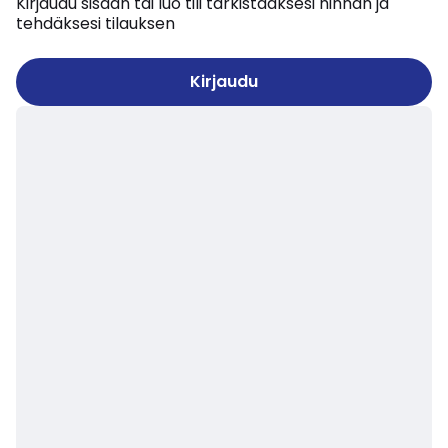
Kirjaudu sisään tai luo tili tarkistaaksesi hinnan ja
tehdäksesi tilauksen
Kirjaudu