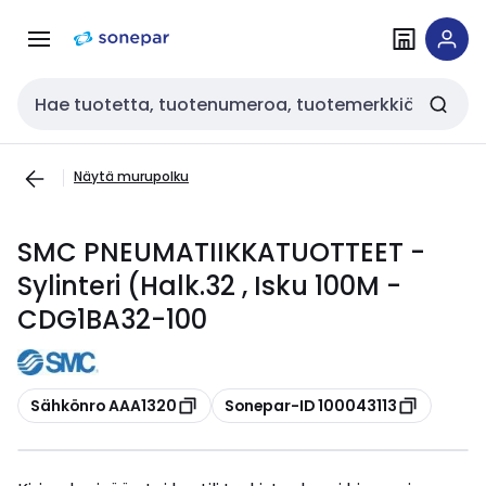
Siirry
Siirry
navigointiin
sisältöön
Haku
Näytä murupolku
SMC PNEUMATIIKKATUOTTEET -
Sylinteri (Halk.32 , Isku 100M -
CDG1BA32-100
Kopioi
Kopioi
Sähkönro AAA1320
Sonepar-ID 100043113