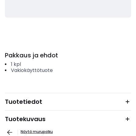
Pakkaus ja ehdot
1
kpl
Vakiokäyttötuote
Tuotetiedot
Tuotekuvaus
Näytä murupolku