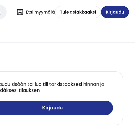
Etsi myymälä
Tule asiakkaaksi
Kirjaudu
jaudu sisään tai luo tili tarkistaaksesi hinnan ja
däksesi tilauksen
Kirjaudu