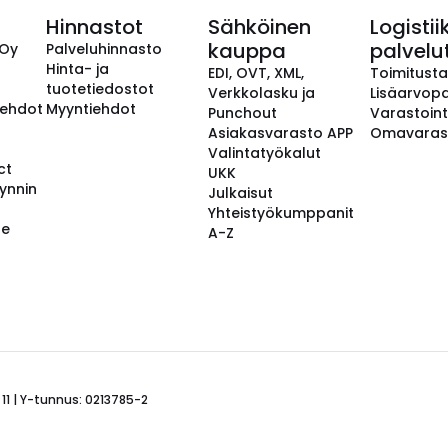
Hinnastot
Sähköinen
Logistii
kauppa
palvelu
 Oy
Palveluhinnasto
Hinta- ja
EDI, OVT, XML,
Toimitust
tuotetiedostot
Verkkolasku ja
Lisäarvopa
aehdot
Myyntiehdot
Punchout
Varastoint
Asiakasvarasto APP
Omavaras
Valintatyökalut
ct
UKK
ynnin
Julkaisut
Yhteistyökumppanit
se
A-Z
 11 | Y-tunnus: 0213785-2