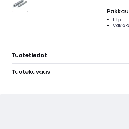
Pakkau
1
kpl
Vakiok
Tuotetiedot
Tuotekuvaus