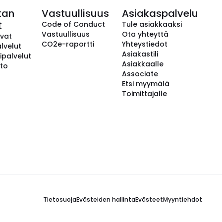
kan
Vastuullisuus
Asiakaspalvelu
t
Code of Conduct
Tule asiakkaaksi
Vastuullisuus
Ota yhteyttä
avat
CO2e-raportti
Yhteystiedot
lvelut
Asiakastili
ipalvelut
Asiakkaalle
to
Associate
Etsi myymälä
Toimittajalle
Tietosuoja
Evästeiden hallinta
Evästeet
Myyntiehdot