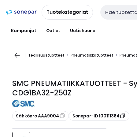
Siirry
Siirry
navigointiin
sisältöön
Tuotekategoriat
Haku
Kampanjat
Outlet
Uutishuone
Teollisuustuotteet
Pneumatiikkatuotteet
Pneumati
SMC PNEUMATIIKKATUOTTEET - Sylin
CDG1BA32-250Z
Kopioi
Kopioi
Sähkönro AAA9004
Sonepar-ID 100111384