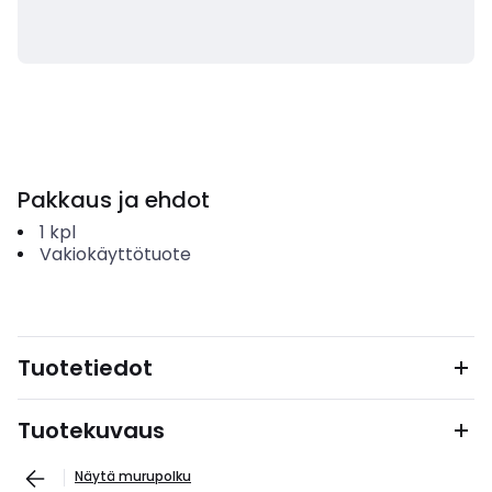
Pakkaus ja ehdot
1
kpl
Vakiokäyttötuote
Tuotetiedot
Tuotekuvaus
Näytä murupolku