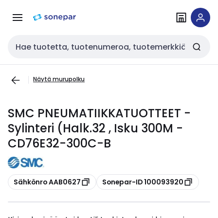
Siirry
Siirry
navigointiin
sisältöön
Haku
Näytä murupolku
SMC PNEUMATIIKKATUOTTEET -
Sylinteri (Halk.32 , Isku 300M -
CD76E32-300C-B
Kopioi
Kopioi
Sähkönro AAB0627
Sonepar-ID 100093920