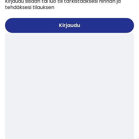
Kirjaudu sisään tai luo tili tarkistaaksesi hinnan ja
tehdäksesi tilauksen
Kirjaudu