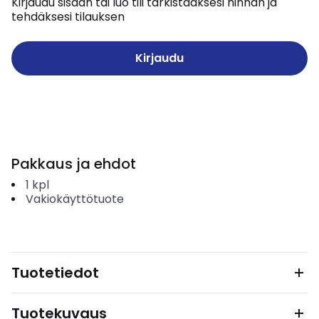
Kirjaudu sisään tai luo tili tarkistaaksesi hinnan ja
tehdäksesi tilauksen
Kirjaudu
Pakkaus ja ehdot
1
kpl
Vakiokäyttötuote
Tuotetiedot
Tuotekuvaus