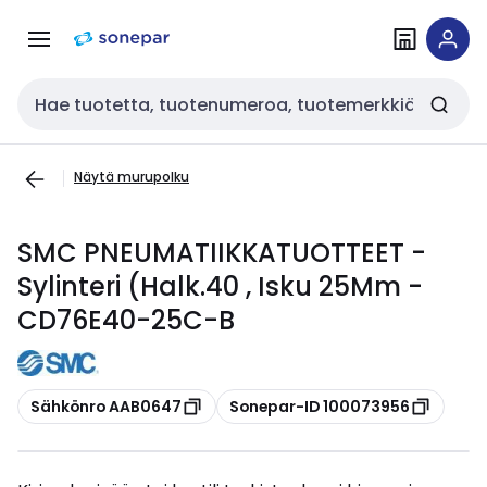
Siirry
Siirry
navigointiin
sisältöön
Haku
Näytä murupolku
SMC PNEUMATIIKKATUOTTEET -
Sylinteri (Halk.40 , Isku 25Mm -
CD76E40-25C-B
Kopioi
Kopioi
Sähkönro AAB0647
Sonepar-ID 100073956