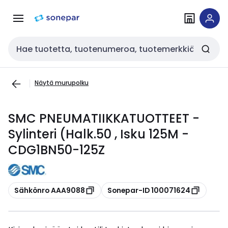
Siirry
Siirry
navigointiin
sisältöön
Haku
Näytä murupolku
SMC PNEUMATIIKKATUOTTEET -
Sylinteri (Halk.50 , Isku 125M -
CDG1BN50-125Z
Kopioi
Kopioi
Sähkönro AAA9088
Sonepar-ID 100071624