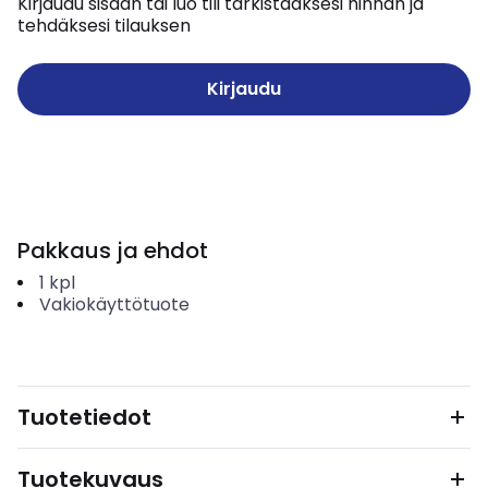
Kirjaudu sisään tai luo tili tarkistaaksesi hinnan ja
tehdäksesi tilauksen
Kirjaudu
Pakkaus ja ehdot
1
kpl
Vakiokäyttötuote
Tuotetiedot
Tuotekuvaus