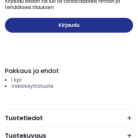
Kirjaudu sisään tai luo tili tarkistaaksesi hinnan ja
tehdäksesi tilauksen
Kirjaudu
Pakkaus ja ehdot
1
kpl
Vakiokäyttötuote
Tuotetiedot
Tuotekuvaus