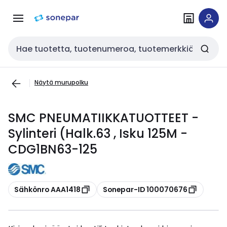
Siirry
Siirry
navigointiin
sisältöön
Haku
Näytä murupolku
SMC PNEUMATIIKKATUOTTEET -
Sylinteri (Halk.63 , Isku 125M -
CDG1BN63-125
Kopioi
Kopioi
Sähkönro AAA1418
Sonepar-ID 100070676