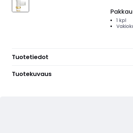
Pakkau
1
kpl
Vakiok
Tuotetiedot
Tuotekuvaus