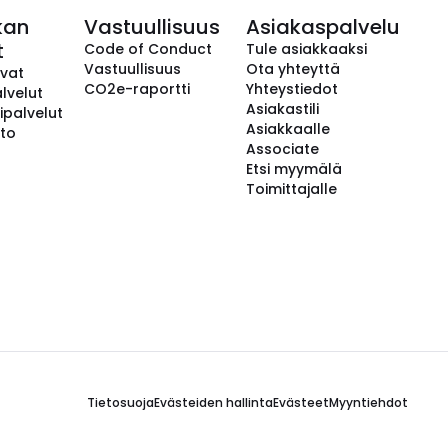
kan
Vastuullisuus
Asiakaspalvelu
t
Code of Conduct
Tule asiakkaaksi
Vastuullisuus
Ota yhteyttä
avat
CO2e-raportti
Yhteystiedot
lvelut
Asiakastili
ipalvelut
Asiakkaalle
to
Associate
Etsi myymälä
Toimittajalle
Tietosuoja
Evästeiden hallinta
Evästeet
Myyntiehdot