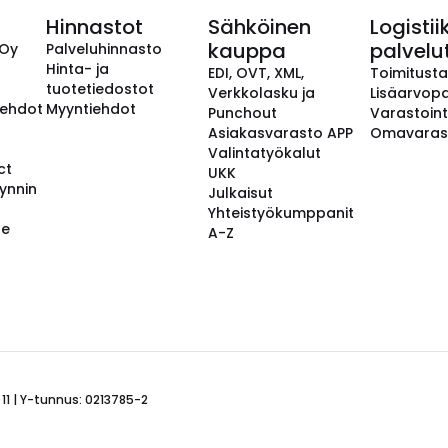
Hinnastot
Sähköinen
Logistii
kauppa
palvelu
 Oy
Palveluhinnasto
Hinta- ja
EDI, OVT, XML,
Toimitust
tuotetiedostot
Verkkolasku ja
Lisäarvopa
aehdot
Myyntiehdot
Punchout
Varastoint
Asiakasvarasto APP
Omavaras
Valintatyökalut
ct
UKK
ynnin
Julkaisut
Yhteistyökumppanit
se
A-Z
 11 | Y-tunnus: 0213785-2