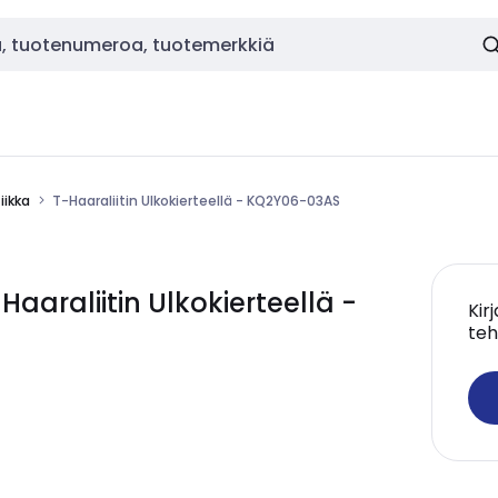
ikka
T-Haaraliitin Ulkokierteellä - KQ2Y06-03AS
araliitin Ulkokierteellä -
Kir
teh