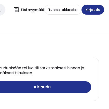
Etsi myymälä
Tule asiakkaaksi
Kirjaudu
jaudu sisään tai luo tili tarkistaaksesi hinnan ja
däksesi tilauksen
Kirjaudu