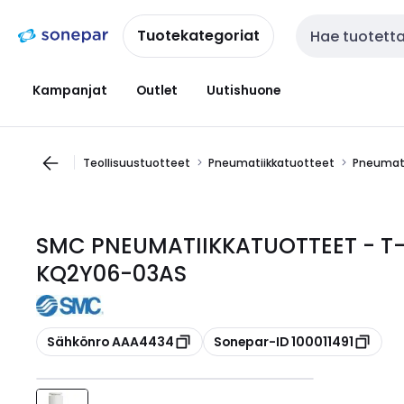
Siirry
Siirry
navigointiin
sisältöön
Tuotekategoriat
Haku
Kampanjat
Outlet
Uutishuone
Teollisuustuotteet
Pneumatiikkatuotteet
Pneumati
SMC PNEUMATIIKKATUOTTEET - T-Ha
KQ2Y06-03AS
Kopioi
Kopioi
Sähkönro AAA4434
Sonepar-ID 100011491