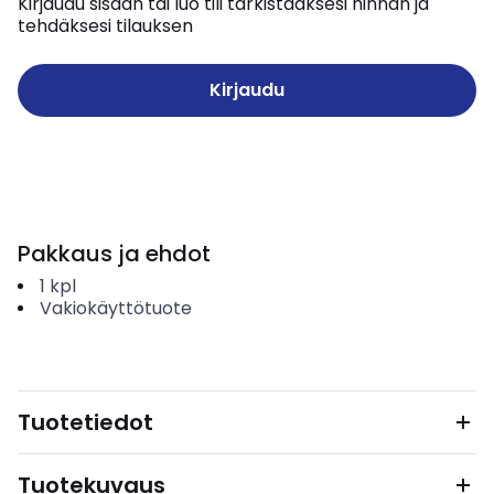
Kirjaudu sisään tai luo tili tarkistaaksesi hinnan ja
tehdäksesi tilauksen
Kirjaudu
Pakkaus ja ehdot
1
kpl
Vakiokäyttötuote
Tuotetiedot
Tuotekuvaus