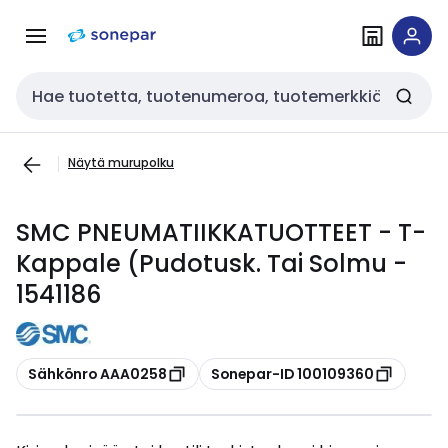
Siirry
Siirry
navigointiin
sisältöön
Haku
Näytä murupolku
SMC PNEUMATIIKKATUOTTEET - T-
Kappale (Pudotusk. Tai Solmu -
1541186
Kopioi
Kopioi
Sähkönro AAA0258
Sonepar-ID 100109360