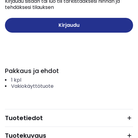
Kirjaudu sisään tai luo tili tarkistaaksesi hinnan ja
tehdäksesi tilauksen
Kirjaudu
Pakkaus ja ehdot
1
kpl
Vakiokäyttötuote
Tuotetiedot
Tuotekuvaus