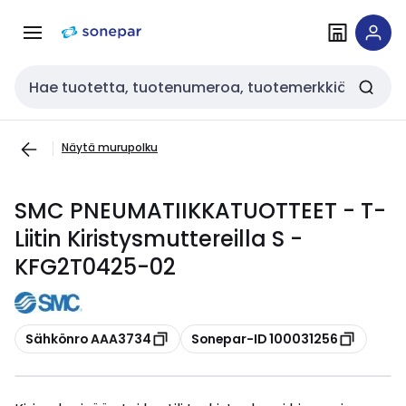
Siirry
Siirry
navigointiin
sisältöön
Haku
Näytä murupolku
SMC PNEUMATIIKKATUOTTEET - T-
Liitin Kiristysmuttereilla S -
KFG2T0425-02
Kopioi
Kopioi
Sähkönro AAA3734
Sonepar-ID 100031256