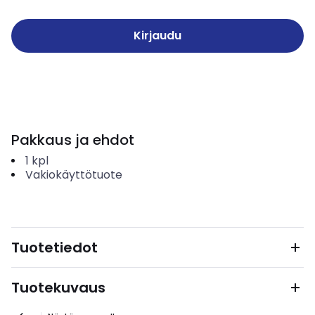
Kirjaudu
Pakkaus ja ehdot
1
kpl
Vakiokäyttötuote
Tuotetiedot
Tuotekuvaus