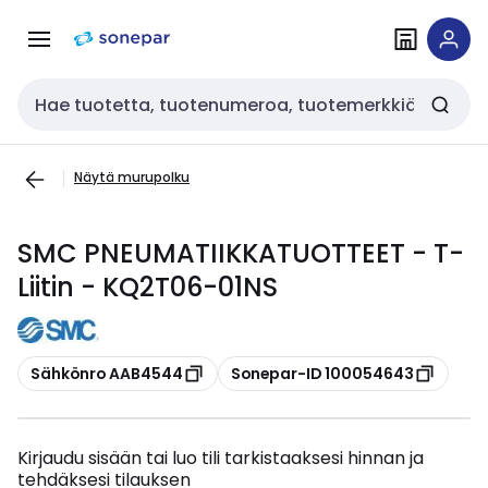
Siirry
Siirry
navigointiin
sisältöön
Haku
Näytä murupolku
SMC PNEUMATIIKKATUOTTEET - T-
Liitin - KQ2T06-01NS
Kopioi
Kopioi
Sähkönro AAB4544
Sonepar-ID 100054643
Kirjaudu sisään tai luo tili tarkistaaksesi hinnan ja
tehdäksesi tilauksen