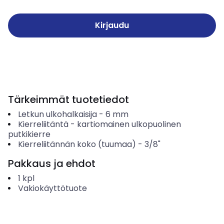
Kirjaudu
Tärkeimmät tuotetiedot
Letkun ulkohalkaisija
-
6
mm
Kierreliitäntä
-
kartiomainen ulkopuolinen
putkikierre
Kierreliitännän koko (tuumaa)
-
3/8"
Pakkaus ja ehdot
1
kpl
Vakiokäyttötuote