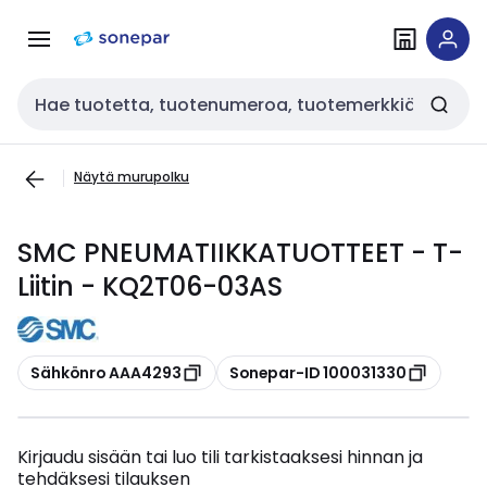
Siirry
Siirry
navigointiin
sisältöön
Haku
Näytä murupolku
SMC PNEUMATIIKKATUOTTEET - T-
Liitin - KQ2T06-03AS
Kopioi
Kopioi
Sähkönro AAA4293
Sonepar-ID 100031330
Kirjaudu sisään tai luo tili tarkistaaksesi hinnan ja
tehdäksesi tilauksen