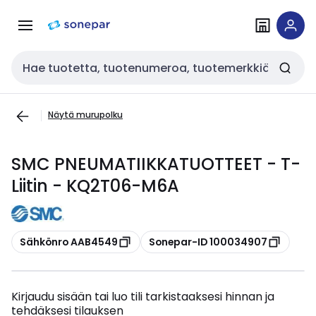
Siirry
Siirry
navigointiin
sisältöön
Haku
Näytä murupolku
SMC PNEUMATIIKKATUOTTEET - T-
Liitin - KQ2T06-M6A
Kopioi
Kopioi
Sähkönro AAB4549
Sonepar-ID 100034907
Kirjaudu sisään tai luo tili tarkistaaksesi hinnan ja
tehdäksesi tilauksen