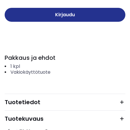
Kirjaudu
Pakkaus ja ehdot
1
kpl
Vakiokäyttötuote
Tuotetiedot
Tuotekuvaus