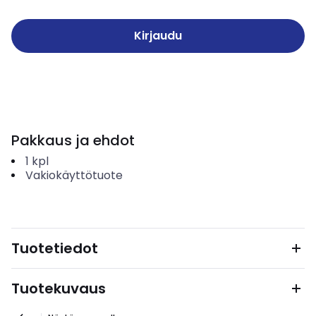
Kirjaudu
Pakkaus ja ehdot
1
kpl
Vakiokäyttötuote
Tuotetiedot
Tuotekuvaus