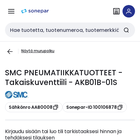
Siirry
Siirry
navigointiin
sisältöön
Haku
Näytä murupolku
SMC PNEUMATIIKKATUOTTEET -
Takaiskuventtiili - AKB01B-01S
Kopioi
Kopioi
Sähkönro AAB0008
Sonepar-ID 100106878
Kirjaudu sisään tai luo tili tarkistaaksesi hinnan ja
tehdäksesi tilauksen