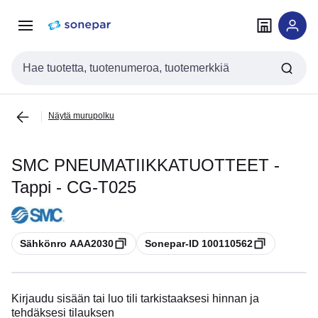
Siirry
Siirry
navigointiin
sisältöön
Haku
Näytä murupolku
SMC PNEUMATIIKKATUOTTEET -
Tappi - CG-T025
Kopioi
Kopioi
Sähkönro AAA2030
Sonepar-ID 100110562
Kirjaudu sisään tai luo tili tarkistaaksesi hinnan ja
tehdäksesi tilauksen