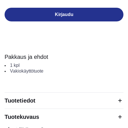
Kirjaudu
Pakkaus ja ehdot
1
kpl
Vakiokäyttötuote
Tuotetiedot
Tuotekuvaus