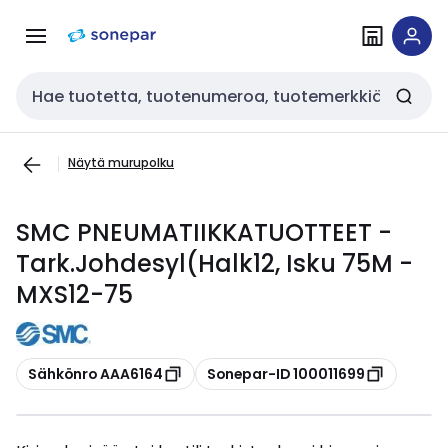
Siirry
Siirry
navigointiin
sisältöön
Haku
Näytä murupolku
SMC PNEUMATIIKKATUOTTEET -
Tark.Johdesyl(Halk12, Isku 75M -
MXS12-75
Kopioi
Kopioi
Sähkönro AAA6164
Sonepar-ID 100011699