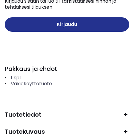
Kirjaudu sisään tai luo tili tarkistaaksesi hinnan ja
tehdäksesi tilauksen
Kirjaudu
Pakkaus ja ehdot
1
kpl
Vakiokäyttötuote
Tuotetiedot
Tuotekuvaus