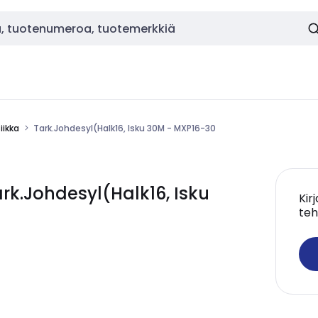
ikka
Tark.Johdesyl(Halk16, Isku 30M - MXP16-30
k.Johdesyl(Halk16, Isku
Kir
teh