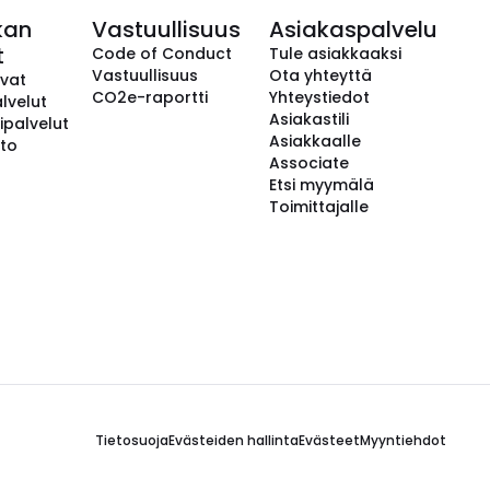
kan
Vastuullisuus
Asiakaspalvelu
t
Code of Conduct
Tule asiakkaaksi
Vastuullisuus
Ota yhteyttä
avat
CO2e-raportti
Yhteystiedot
lvelut
Asiakastili
ipalvelut
Asiakkaalle
to
Associate
Etsi myymälä
Toimittajalle
Tietosuoja
Evästeiden hallinta
Evästeet
Myyntiehdot