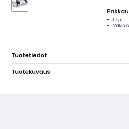
Pakkau
1
kpl
Vakiok
Tuotetiedot
Tuotekuvaus