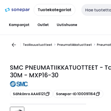
Siirry
Siirry
navigointiin
sisältöön
Tuotekategoriat
Haku
Kampanjat
Outlet
Uutishuone
Teollisuustuotteet
Pneumatiikkatuotteet
Pneumati
SMC PNEUMATIIKKATUOTTEET - Tar
30M - MXP16-30
Kopioi
Kopioi
Sähkönro AAA6121
Sonepar-ID 100091164