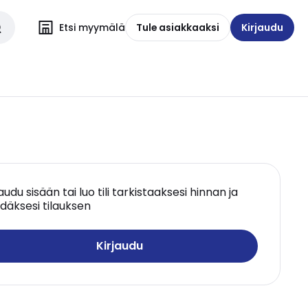
Etsi myymälä
Tule asiakkaaksi
Kirjaudu
jaudu sisään tai luo tili tarkistaaksesi hinnan ja
däksesi tilauksen
Kirjaudu