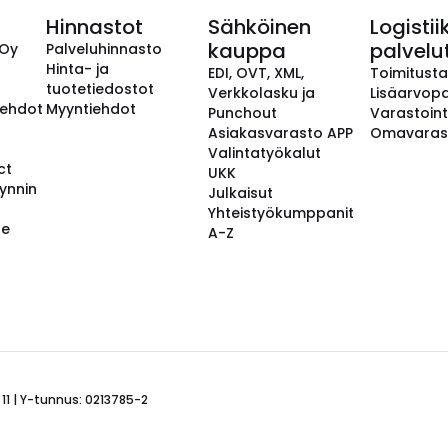
Hinnastot
Sähköinen
Logistii
kauppa
palvelu
 Oy
Palveluhinnasto
Hinta- ja
EDI, OVT, XML,
Toimitust
tuotetiedostot
Verkkolasku ja
Lisäarvopa
aehdot
Myyntiehdot
Punchout
Varastoint
Asiakasvarasto APP
Omavaras
Valintatyökalut
ct
UKK
ynnin
Julkaisut
Yhteistyökumppanit
se
A-Z
 11 | Y-tunnus: 0213785-2