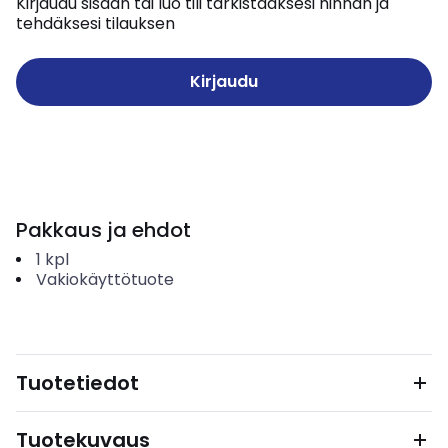
Kirjaudu sisään tai luo tili tarkistaaksesi hinnan ja
tehdäksesi tilauksen
Kirjaudu
Pakkaus ja ehdot
1
kpl
Vakiokäyttötuote
Tuotetiedot
Tuotekuvaus