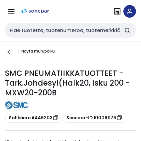
Siirry
Siirry
navigointiin
sisältöön
Haku
Näytä murupolku
SMC PNEUMATIIKKATUOTTEET -
Tark.Johdesyl(Halk20, Isku 200 -
MXW20-200B
Kopioi
Kopioi
Sähkönro AAA6203
Sonepar-ID 100091176