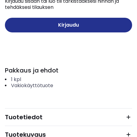
Kirjaudu sisään tai luo tili tarkistaaksesi hinnan ja
tehdäksesi tilauksen
Kirjaudu
Pakkaus ja ehdot
1
kpl
Vakiokäyttötuote
Tuotetiedot
Tuotekuvaus