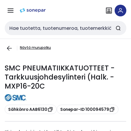
Siirry
Siirry
navigointiin
sisältöön
Haku
Näytä murupolku
SMC PNEUMATIIKKATUOTTEET -
Tarkkuusjohdesylinteri (Halk. -
MXP16-20C
Kopioi
Kopioi
Sähkönro AAB6130
Sonepar-ID 100094579