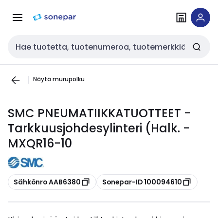
Siirry
Siirry
navigointiin
sisältöön
Haku
Näytä murupolku
SMC PNEUMATIIKKATUOTTEET -
Tarkkuusjohdesylinteri (Halk. -
MXQR16-10
Kopioi
Kopioi
Sähkönro AAB6380
Sonepar-ID 100094610