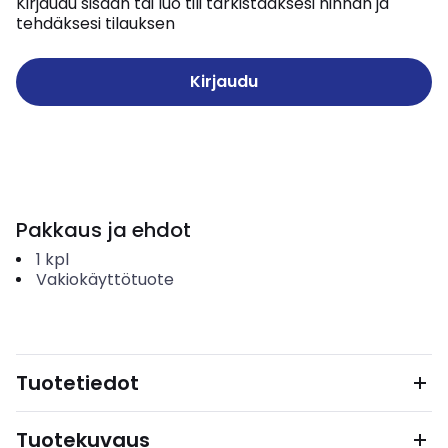
Kirjaudu sisään tai luo tili tarkistaaksesi hinnan ja
tehdäksesi tilauksen
Kirjaudu
Pakkaus ja ehdot
1
kpl
Vakiokäyttötuote
Tuotetiedot
Tuotekuvaus