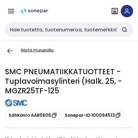
Siirry
Siirry
navigointiin
sisältöön
Haku
Näytä murupolku
SMC PNEUMATIIKKATUOTTEET -
Tuplavoimasylinteri (Halk. 25, -
MGZR25TF-125
Kopioi
Kopioi
Sähkönro AAB5605
Sonepar-ID 100094513