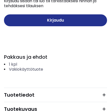
Kirjaudu sisään tai luo tili tarkistaaksesi hinnan ja
tehdäksesi tilauksen
Kirjaudu
Pakkaus ja ehdot
1
kpl
Vakiokäyttötuote
Tuotetiedot
Tuotekuvaus