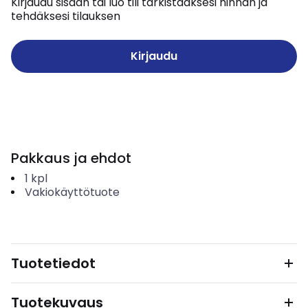
Kirjaudu sisään tai luo tili tarkistaaksesi hinnan ja
tehdäksesi tilauksen
Kirjaudu
Pakkaus ja ehdot
1
kpl
Vakiokäyttötuote
Tuotetiedot
Tuotekuvaus