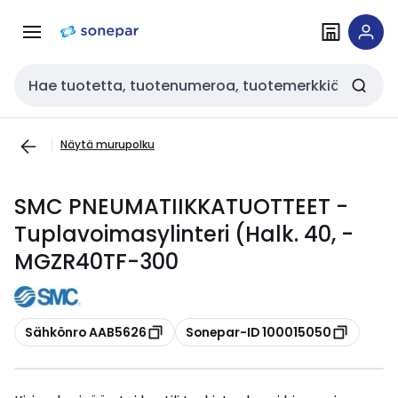
Siirry
Siirry
navigointiin
sisältöön
Haku
Näytä murupolku
SMC PNEUMATIIKKATUOTTEET -
Tuplavoimasylinteri (Halk. 40, -
MGZR40TF-300
Kopioi
Kopioi
Sähkönro AAB5626
Sonepar-ID 100015050