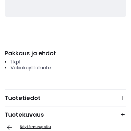
Pakkaus ja ehdot
1
kpl
Vakiokäyttötuote
Tuotetiedot
Tuotekuvaus
Näytä murupolku