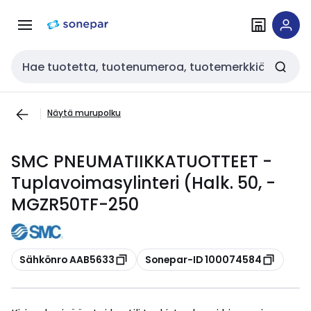
Siirry
Siirry
navigointiin
sisältöön
Haku
Näytä murupolku
SMC PNEUMATIIKKATUOTTEET -
Tuplavoimasylinteri (Halk. 50, -
MGZR50TF-250
Kopioi
Kopioi
Sähkönro AAB5633
Sonepar-ID 100074584