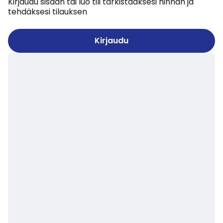
Kirjaudu sisään tai luo tili tarkistaaksesi hinnan ja
tehdäksesi tilauksen
Kirjaudu