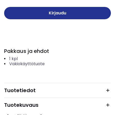
Kirjaudu
Pakkaus ja ehdot
1
kpl
Vakiokäyttötuote
Tuotetiedot
Tuotekuvaus