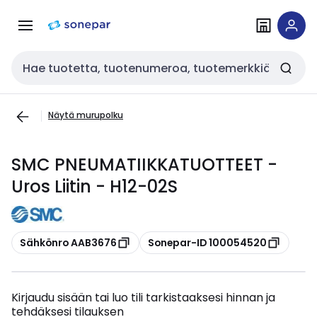
Siirry
Siirry
navigointiin
sisältöön
Haku
Näytä murupolku
SMC PNEUMATIIKKATUOTTEET -
Uros Liitin - H12-02S
Kopioi
Kopioi
Sähkönro AAB3676
Sonepar-ID 100054520
Kirjaudu sisään tai luo tili tarkistaaksesi hinnan ja
tehdäksesi tilauksen