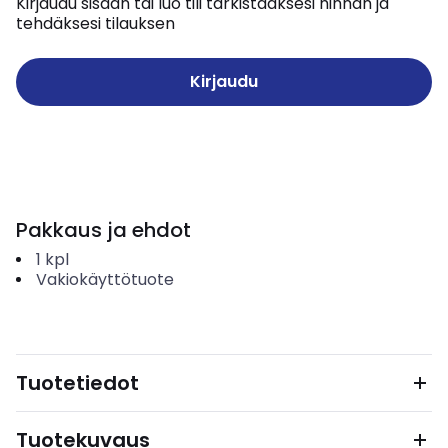
Kirjaudu sisään tai luo tili tarkistaaksesi hinnan ja
tehdäksesi tilauksen
Kirjaudu
Pakkaus ja ehdot
1
kpl
Vakiokäyttötuote
Tuotetiedot
Tuotekuvaus