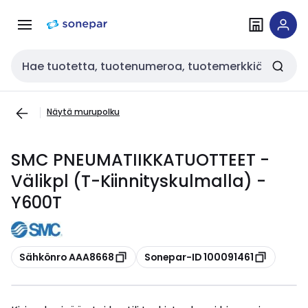
Siirry
Siirry
navigointiin
sisältöön
Haku
Näytä murupolku
SMC PNEUMATIIKKATUOTTEET -
Välikpl (T-Kiinnityskulmalla) -
Y600T
Kopioi
Kopioi
Sähkönro AAA8668
Sonepar-ID 100091461